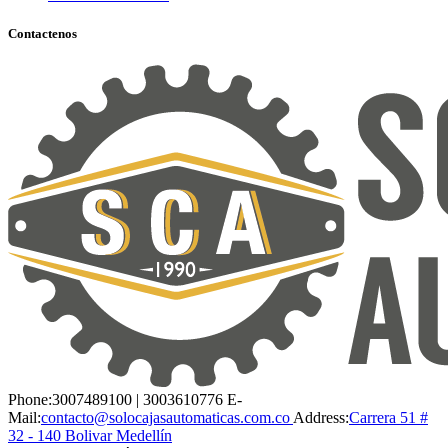
Contactenos
Phone:
3007489100 | 3003610776
E-
Mail:
contacto@solocajasautomaticas.com.co
Address:
Carrera 51 #
32 - 140 Bolivar Medellín