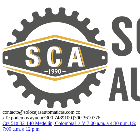
contacto@solocajasautomaticas.com.co
¿Te podemos ayudar?
300 7489100 |300 3610776
Cra 51# 32-140 Medellín, Colombia
L a V 7:00 a.m. a 4:30 p.m. | S:
7:00 a.m. a 12 p.m.