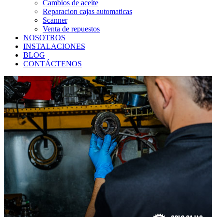
Cambios de aceite
Reparacion cajas automaticas
Scanner
Venta de repuestos
NOSOTROS
INSTALACIONES
BLOG
CONTÁCTENOS