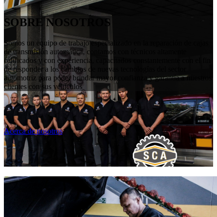
SOBRE NOSOTROS
Somos un equipo de trabajo especializado en la reparación de cajas
de transmisión automática, contamos con técnicos altamente
calificados y con experiencia, capacitados constantemente con el fin
de responder a los cambios de nuevas tecnologías del sector
automotriz para poder brindar mayor confianza y garantía a nuestros
clientes con sus vehículos
Acerca de nosotros