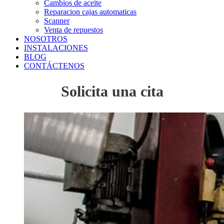
Cambios de aceite
Reparacion cajas automaticas
Scanner
Venta de repuestos
NOSOTROS
INSTALACIONES
BLOG
CONTÁCTENOS
Solicita una cita