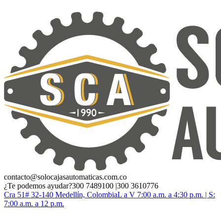
contacto@solocajasautomaticas.com.co
¿Te podemos ayudar?
300 7489100 |300 3610776
Cra 51# 32-140 Medellín, Colombia
L a V 7:00 a.m. a 4:30 p.m. | S:
7:00 a.m. a 12 p.m.