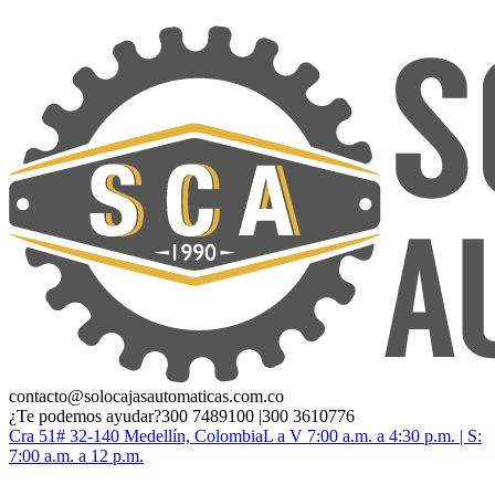
contacto@solocajasautomaticas.com.co
¿Te podemos ayudar?
300 7489100 |300 3610776
Cra 51# 32-140 Medellín, Colombia
L a V 7:00 a.m. a 4:30 p.m. | S:
7:00 a.m. a 12 p.m.