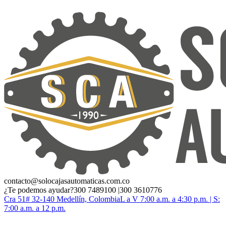
contacto@solocajasautomaticas.com.co
¿Te podemos ayudar?
300 7489100 |300 3610776
Cra 51# 32-140 Medellín, Colombia
L a V 7:00 a.m. a 4:30 p.m. | S:
7:00 a.m. a 12 p.m.